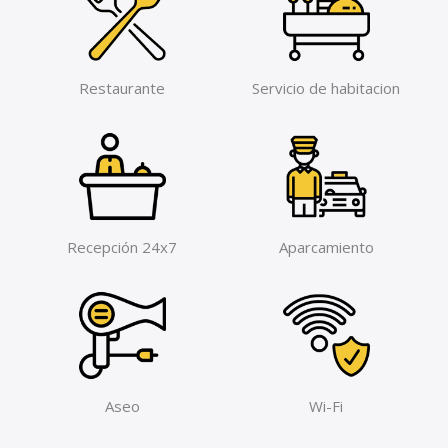
Restaurante
Servicio de habitacion
Recepción 24x7
Aparcamiento
Aseo
Wi-Fi